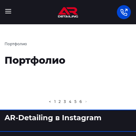
Портфолио
Портфолио
<
1
2
3
4
5
6
>
AR-Detailing в Instagram