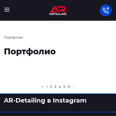
Портфолио
Портфолио
<
1
2
3
4
5
6
>
AR-Detailing в Instagram