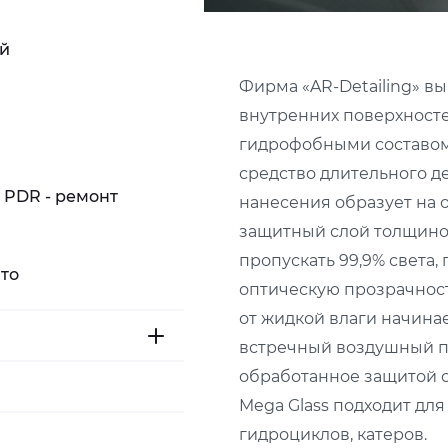
ей
Фирма «AR-Detailing» в
внутренних поверхност
гидрофобными составом 
средство длительного д
 PDR - ремонт
нанесения образует на
защитный слой толщиной
пропускать 99,9% света,
то
оптическую прозрачност
от жидкой влаги начинае
встречный воздушный по
обработанное защитой с
Mega Glass подходит дл
гидроциклов, катеров.