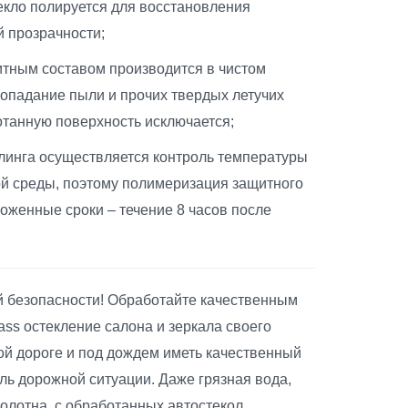
екло полируется для восстановления
й прозрачности;
итным составом производится в чистом
опадание пыли и прочих твердых летучих
отанную поверхность исключается;
йлинга осуществляется контроль температуры
й среды, поэтому полимеризация защитного
ложенные сроки – течение 8 часов после
й безопасности! Обработайте качественным
ass остекление салона и зеркала своего
ой дороге и под дождем иметь качественный
ль дорожной ситуации. Даже грязная вода,
олотна, с обработанных автостекол