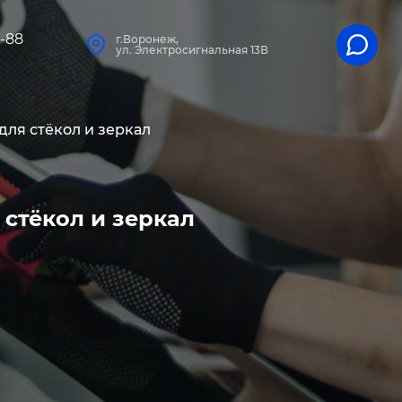
1-88
г.Воронеж,
ул. Электросигнальная 13В
ля стёкол и зеркал
стёкол и зеркал