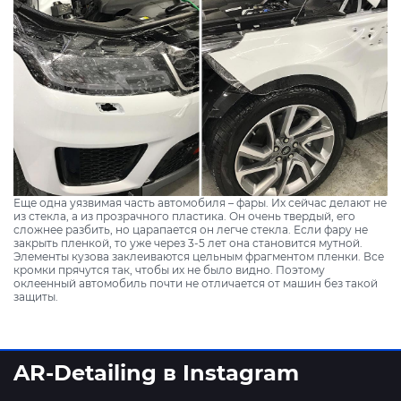
Еще одна уязвимая часть автомобиля – фары. Их сейчас делают не
из стекла, а из прозрачного пластика. Он очень твердый, его
сложнее разбить, но царапается он легче стекла. Если фару не
закрыть пленкой, то уже через 3-5 лет она становится мутной.
Элементы кузова заклеиваются цельным фрагментом пленки. Все
кромки прячутся так, чтобы их не было видно. Поэтому
оклеенный автомобиль почти не отличается от машин без такой
защиты.
AR-Detailing в Instagram