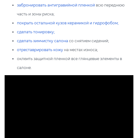
забронировать антигравийной пленкой
всю переднюю
часть и зоны риска;
покрыть остальной кузов керамикой и гидрофобом;
сделать тонировку;
сделать химчистку салона
со снятием сидений;
отреставрировать кожу
на местах износа;
оклеить защитной пленкой все глянцевые элементы в
салоне.