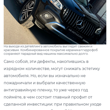
На выходе из детейлинга автомобиль выглядит свежим и
красивым. Комбинированное покрытие керамика+гидрофоб
сохраняют парадный вид машины максимально долго.
Само собой, эти дефекты, накопившись в
изрядном количестве, могут снижать эстетику
автомобиля. Но, если вы изначально не
пожадничали и выбрали качественную
антигравийную пленку, то уже через год
поймёте, в чем состоит главный профит от
сделанной инвестиции: при правильном уходе