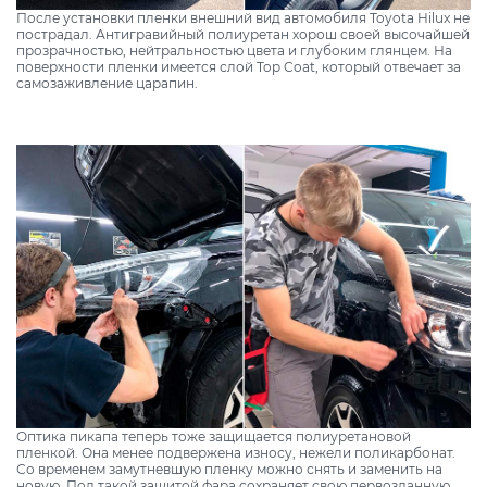
После установки пленки внешний вид автомобиля Toyota Hilux не
пострадал. Антигравийный полиуретан хорош своей высочайшей
прозрачностью, нейтральностью цвета и глубоким глянцем. На
поверхности пленки имеется слой Top Coat, который отвечает за
самозаживление царапин.
Оптика пикапа теперь тоже защищается полиуретановой
пленкой. Она менее подвержена износу, нежели поликарбонат.
Со временем замутневшую пленку можно снять и заменить на
новую. Под такой защитой фара сохраняет свою первозданную