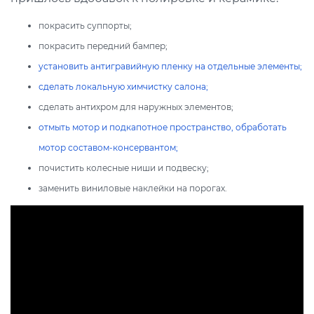
покрасить суппорты;
покрасить передний бампер;
установить антигравийную пленку на отдельные элементы;
сделать локальную химчистку салона;
сделать антихром для наружных элементов;
отмыть мотор и подкапотное пространство, обработать
мотор составом-консервантом;
почистить колесные ниши и подвеску;
заменить виниловые наклейки на порогах.