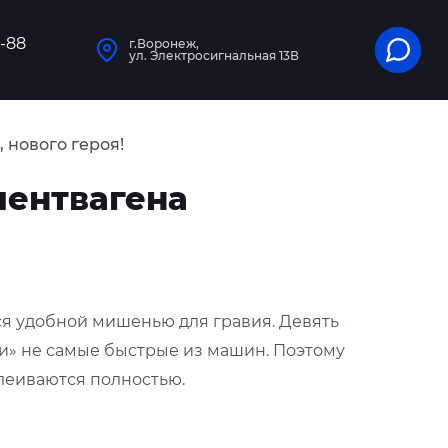
1-88
г.Воронеж,
ул. Электросигнальная 13В
 нового героя!
лентвагена
ся удобной мишенью для гравия. Девять
ки» не самые быстрые из машин. Поэтому
леиваются полностью.