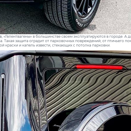
 «Гелентвагены» в большинстве своем эксплуатируются в городе. А д
 Такая защита оградит от парковочных повреждений, от птичьего пом
ой краски и капель извести, стекающих с потолка парковки.