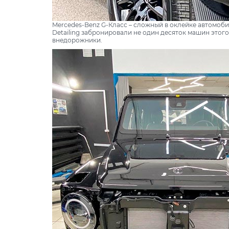
Mercedes-Benz G-Класс – сложный в оклейке автомоби
Detailing забронировали не один десяток машин этог
внедорожники.