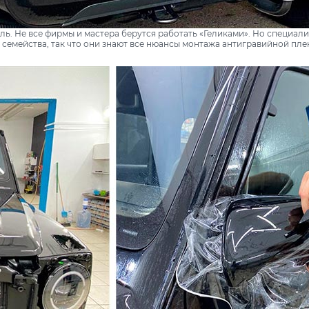
ль. Не все фирмы и мастера берутся работать «Геликами». Но специа
о семейства, так что они знают все нюансы монтажа антигравийной пл