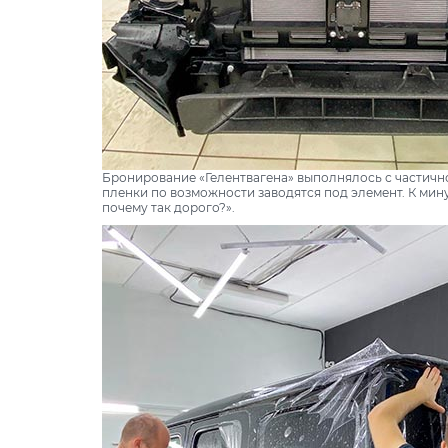
Бронирование «Гелентвагена» выполнялось с частичн
пленки по возможности заводятся под элемент. К мину
почему так дорого?».