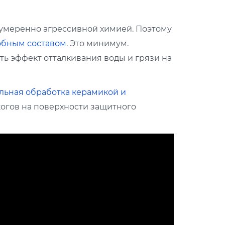
 умеренно агрессивной химией. Поэтому
обным составом
. Это минимум.
ь эффект отталкивания воды и грязи на
льная обработка керамикой и
огов на поверхности защитного