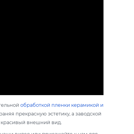
тельной
обработкой пленки керамикой и
раняя прекрасную эстетику, а заводской
и красивый внешний вид.