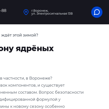
1-88
г.Воронеж,
ул. Электросигнальная 13В
с ждёт этой зимой?
зону ядрёных
в частности, в Воронеже?
вок компонентов, и существует
мененным составом. Вопрос безопасности
модифицированной формулой у
шины к новому сезону особенно