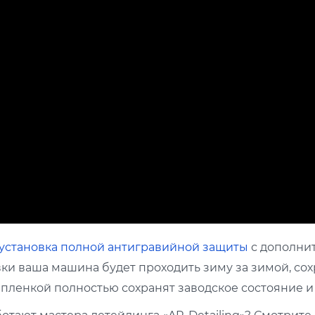
установка полной антигравийной защиты
с дополни
вки ваша машина будет проходить зиму за зимой, сох
й пленкой полностью сохранят заводское состояние 