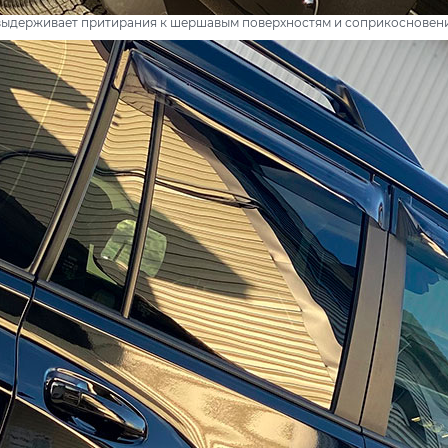
выдерживает притирания к шершавым поверхностям и соприкосновени