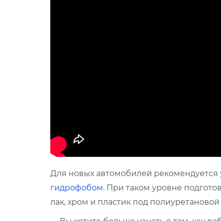
Для новых автомобилей рекомендуется
гидрофобом
. При таком уровне подгото
лак, хром и пластик под полиуретаново