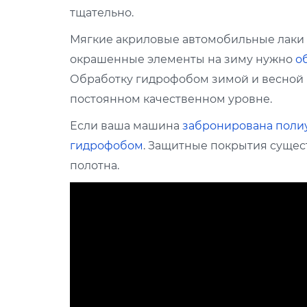
тщательно.
Мягкие акриловые автомобильные лаки 
окрашенные элементы на зиму нужно
о
Обработку гидрофобом зимой и весной 
постоянном качественном уровне.
Если ваша машина
забронирована поли
гидрофобом
. Защитные покрытия сущес
полотна.