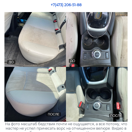
+7(473) 206-51-88
На фото масштаб бедствия почти не ощущается, а все потому, что
мастер не успел причесать ворс на отчищенном велюре. Видео в