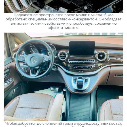
Подкапотное пространство после мойки и чистки было
обработано специальным составом-консервантом. Он обладает
антистатическими свойствами и способствует сохранению
эффекта чистоты.
Чтобы добраться до скоплений грязи в труднодоступных местах,