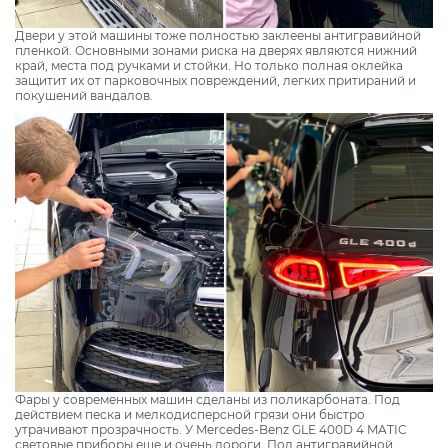
Двери у этой машины тоже полностью заклеены антигравийной
пленкой. Основными зонами риска на дверях являются нижний
край, места под ручками и стойки. Но только полная оклейка
защитит их от парковочных повреждений, легких притираний и
покушений вандалов.
Фары у современных машин сделаны из поликарбоната. Под
действием песка и мелкодисперсной грязи они быстро
утрачивают прозрачность. У Mercedes-Benz GLE 400D 4 MATIC
световые приборы еще и очень дороги. Под антигравийной