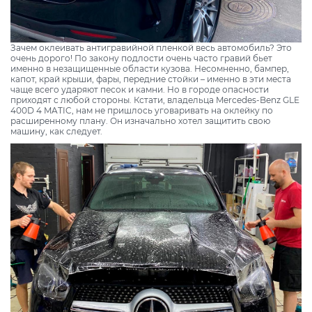
Зачем оклеивать антигравийной пленкой весь автомобиль? Это
очень дорого! По закону подлости очень часто гравий бьет
именно в незащищенные области кузова. Несомненно, бампер,
капот, край крыши, фары, передние стойки – именно в эти места
чаще всего ударяют песок и камни. Но в городе опасности
приходят с любой стороны. Кстати, владельца Mercedes-Benz GLE
400D 4 MATIC, нам не пришлось уговаривать на оклейку по
расширенному плану. Он изначально хотел защитить свою
машину, как следует.