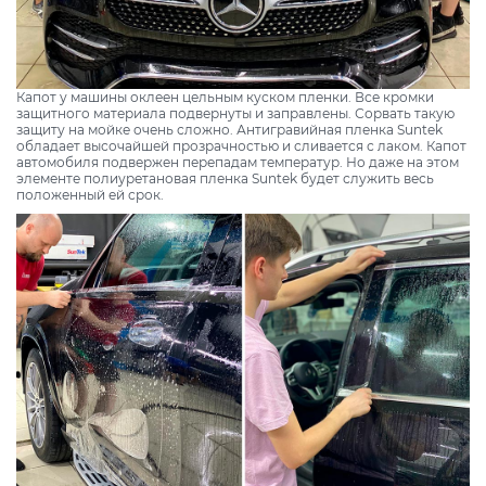
Капот у машины оклеен цельным куском пленки. Все кромки
защитного материала подвернуты и заправлены. Сорвать такую
защиту на мойке очень сложно. Антигравийная пленка Suntek
обладает высочайшей прозрачностью и сливается с лаком. Капот
автомобиля подвержен перепадам температур. Но даже на этом
элементе полиуретановая пленка Suntek будет служить весь
положенный ей срок.