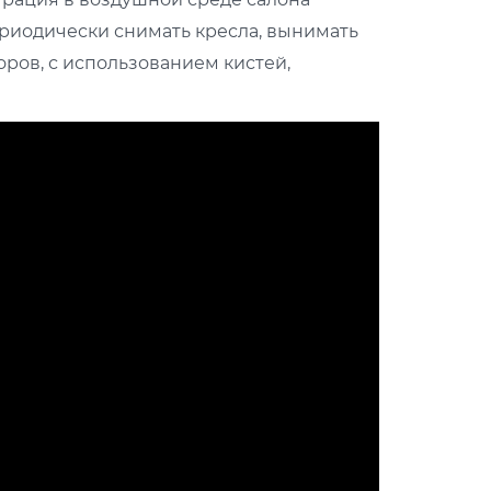
ериодически снимать кресла, вынимать
ров, с использованием кистей,