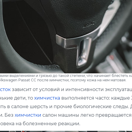
ми выделениями и грязью до такой степени, что начинает блестеть к
lkswagen Passat CC после химчистки, поэтому кожа на нем матовая.
сток
зависит от условий и интенсивности эксплуата
ькие дети, то
химчистка
выполняется часто: каждые 
ть в салоне шерсть и прочие биологические следы. 
и. Без
химчистки
салон машины легко превращается 
овека на болезненные реакции.