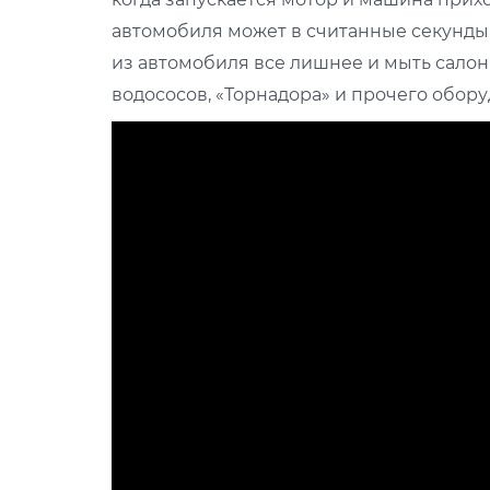
автомобиля может в считанные секунды 
из автомобиля все лишнее и мыть сало
водососов, «Торнадора» и прочего обору