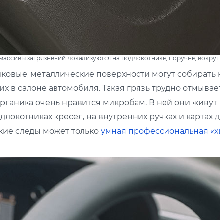
 массивы загрязнений локализуются на подлокотнике, поручне, вокруг
ковые, металлические поверхности могут собирать
 в салоне автомобиля. Такая грязь трудно отмывае
рганика очень нравится микробам. В ней они живут
локотниках кресел, на внутренних ручках и картах д
кие следы может только
умная профессиональная «