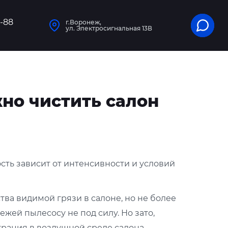
1-88
г.Воронеж,
ул. Электросигнальная 13В
жно чистить салон
сть зависит от интенсивности и условий
а видимой грязи в салоне, но не более
ежей пылесосу не под силу. Но зато,
нтрация в воздушной среде салона