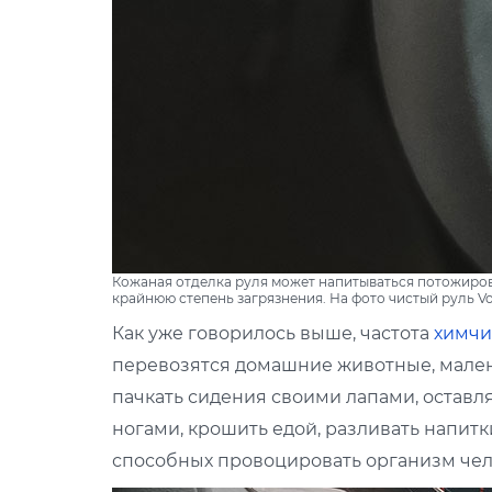
Кожаная отделка руля может напитываться потожировы
крайнюю степень загрязнения. На фото чистый руль Vo
Как уже говорилось выше, частота
химчи
перевозятся домашние животные, мален
пачкать сидения своими лапами, оставля
ногами, крошить едой, разливать напитк
способных провоцировать организм чел