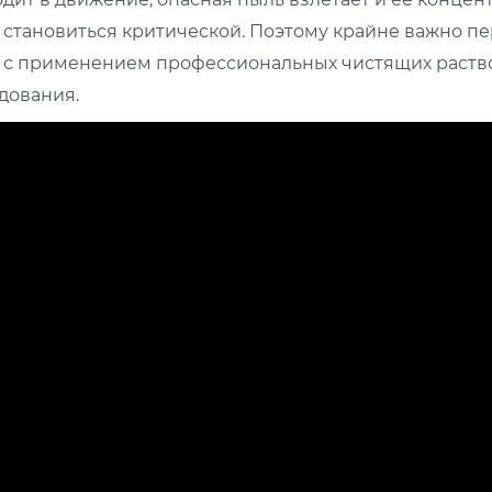
становиться критической. Поэтому крайне важно п
н с применением профессиональных чистящих раство
дования.