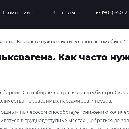
О компании
Контакты
+7 (903) 650-2
агена. Как часто нужно чистить салон автомобиля?
ьксвагена. Как часто ну
сборник. Он набирается грязью очень быстро. Скоро
количества перевозимых пассажиров и грузов.
ощным пылесосом способствует снижению количеств
иваться в труднодоступных местах. Добраться до зал
одит в движение, опасная пыль взлетает и ее конце