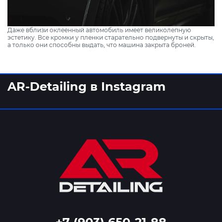
Даже вблизи оклеенный автомобиль имеет великолепную
эстетику. Все кромки у пленки старательно подвернуты и скрыты,
а только они способны выдать, что машина закрыта броней.
AR-Detailing в Instagram