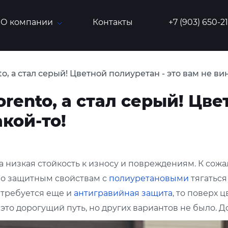
О компании
Контакты
+7 (903) 650-2
o, а стал серый! Цветной полиуретан - это вам не ви
rento, а стал серый! Цве
акой-то!
низкая стойкость к износу и повреждениям. К сожал
по защитным свойствам с
полиуретановыми
тягаться
 требуется еще и
антигравийная защита
, то поверх 
, это дорогущий путь, но других вариантов не было. 