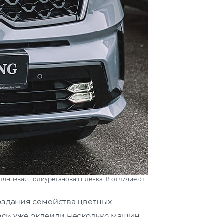
глянцевая полиуретановая пленка. В отличие от
оздания семейства цветных
ing» уже оклеили несколько машин