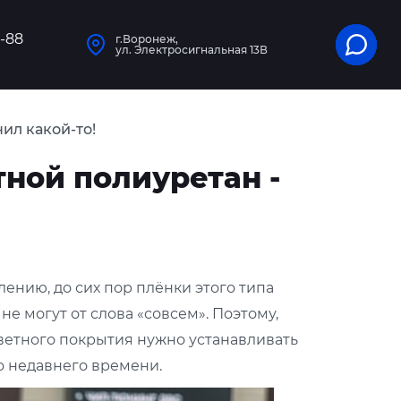
1-88
г.Воронеж,
ул. Электросигнальная 13В
нил какой-то!
тной полиуретан -
ению, до сих пор плёнки этого типа
 не могут от слова «совсем». Поэтому,
цветного покрытия нужно устанавливать
До недавнего времени.