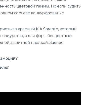
нность цветовой гаммы. Но если судить
полном серьезе конкурировать с
приезжал красный KIA Sorento, который
олиуретан, а для фар – бесцветный,
льной защитной пленкой. Задняя
х эмоций?
иль?