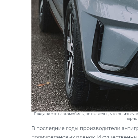
Глядя на этот автомобиль, не скажешь, что он изнач
черно
В последние годы производители антиг
полиуретановых пленок. И существенные