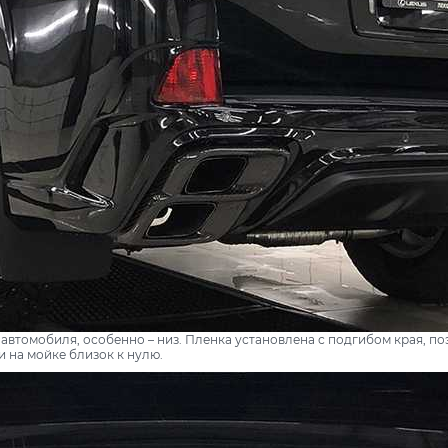
 автомобиля, особенно – низ. Пленка установлена с подгибом края, по
и на мойке близок к нулю.