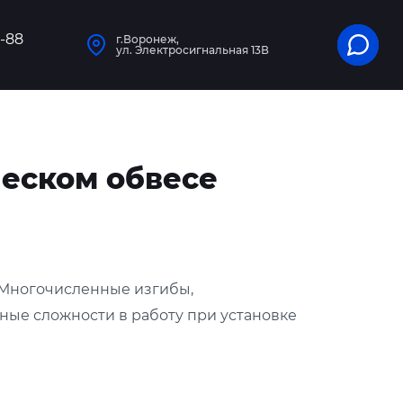
1-88
г.Воронеж,
ул. Электросигнальная 13В
ческом обвесе
 Многочисленные изгибы,
ые сложности в работу при установке