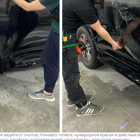
 защита от сколов, птичьего помета, чужеродной краски и действий в
ного раствора, которыми может «порадовать» попутный «миксер».