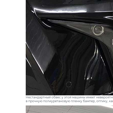
Нестандартный обвес у этой машины имеет невероятн
в прочную полиуретановую пленку бампер, оптику, ка