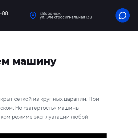
1-88
г.Воронеж,
ул. Электросигнальная 13В
ем машину
окрыт сеткой из крупных царапин. При
еском. Но «затертость» машины
 таком режиме эксплуатации любой