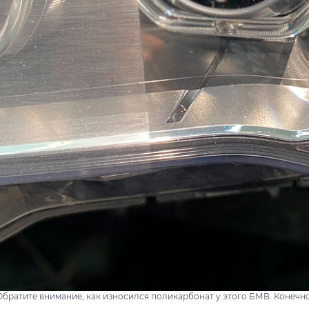
братите внимание, как износился поликарбонат у этого БМВ. Конечно