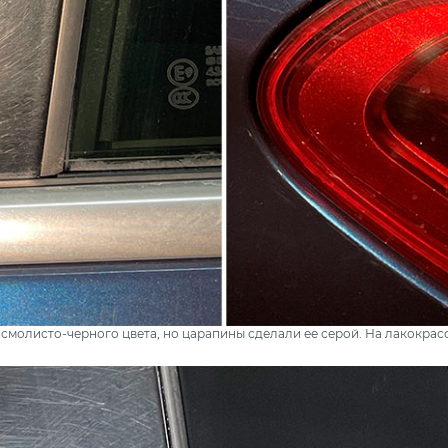
смолисто-черного цвета, но царапины сделали ее серой. На лакокрас