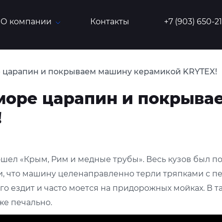
О компании
Контакты
+7 (903) 650-2
 царапин и покрываем машину керамикой KRYTEX!
море царапин и покрыва
!
ошел «Крым, Рим и медные трубы». Весь кузов был п
и, что машину целенаправленно терли тряпками с п
ого ездит и часто моется на придорожных мойках. В
же печально.