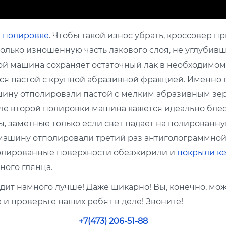
в
полировке
. Чтобы такой износ убрать, кроссовер 
только изношенную часть лакового слоя, не углубив
рой машина сохраняет остаточный лак в необходимом
ся пастой с крупной абразивной фракцией. Именно 
шину отполировали пастой с мелким абразивным зер
ле второй полировки машина кажется идеально блес
, заметные только если свет падает на полированн
 машину отполировали третий раз антиголограммной 
тполированные поверхности обезжирили и
покрыли ке
ного глянца.
ит намного лучше! Даже шикарно! Вы, конечно, може
 и проверьте наших ребят в деле! Звоните!
+7(473) 206-51-88